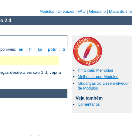
Módulos
|
Diretrizes
|
FAQ
|
Glossário
|
Mapa do site
o 2.4
sponíveis:
en
|
fr
|
ko
|
pt-br
|
tr
Principais Melhorias
ças desde a versão 1.3, veja a
Melhorias nos Módulos
Mudanças ao Desenvolvedor
de Módulos
Veja também
Comentários