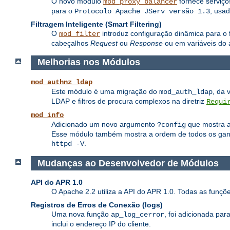
O novo módulo
fornece serviç
mod_proxy_balancer
para o
, usa
Protocolo Apache JServ versão 1.3
Filtragem Inteligente (Smart Filtering)
O
introduz configuração dinâmica para o f
mod_filter
cabeçalhos
Request
ou
Response
ou em variáveis do 
Melhorias nos Módulos
mod_authnz_ldap
Este módulo é uma migração do
, da 
mod_auth_ldap
LDAP e filtros de procura complexos na diretriz
Requi
mod_info
Adicionado um novo argumento
que mostra a 
?config
Esse módulo também mostra a ordem de todos os ganch
.
httpd -V
Mudanças ao Desenvolvedor de Módulos
API do APR 1.0
O Apache 2.2 utiliza a API do APR 1.0. Todas as funç
Registros de Erros de Conexão (logs)
Uma nova função
, foi adicionada pa
ap_log_cerror
inclui o endereço IP do cliente.