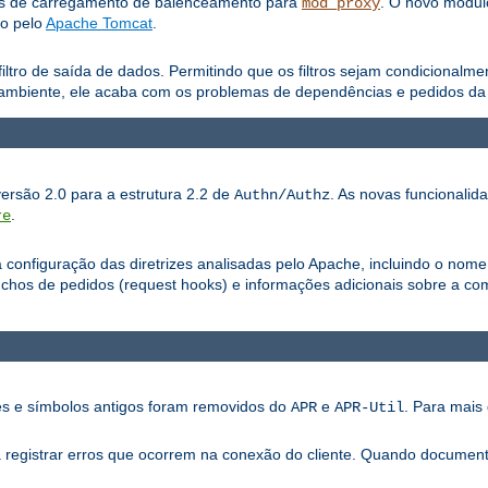
os de carregamento de balenceamento para
. O novo módu
mod_proxy
do pelo
Apache Tomcat
.
iltro de saída de dados. Permitindo que os filtros sejam condicionalm
ambiente, ele acaba com os problemas de dependências e pedidos da a
versão 2.0 para a estrutura 2.2 de
. As novas funcionalid
Authn/Authz
.
re
configuração das diretrizes analisadas pelo Apache, incluindo o nome
os de pedidos (request hooks) e informações adicionais sobre a com
ões e símbolos antigos foram removidos do
e
. Para mais 
APR
APR-Util
ra registrar erros que ocorrem na conexão do cliente. Quando documen