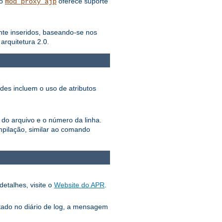
lo
oferece suporte
mod_proxy_ajp
ente inseridos, baseando-se nos
rquitetura 2.0.
ades incluem o uso de atributos
 do arquivo e o número da linha.
pilação, similar ao comando
detalhes, visite o
Website do APR
.
tado no diário de log, a mensagem