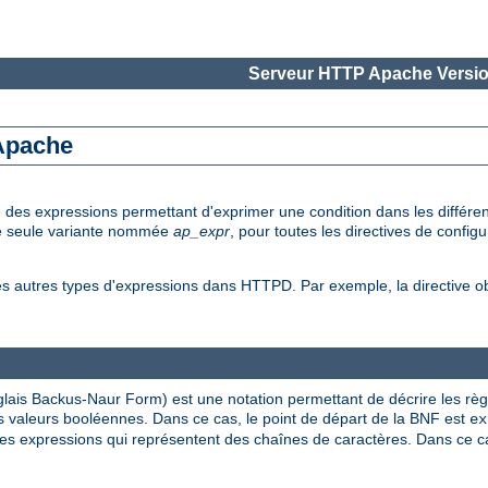
Serveur HTTP Apache Versio
 Apache
e des expressions permettant d'exprimer une condition dans les diffé
une seule variante nommée
ap_expr
, pour toutes les directives de config
es autres types d'expressions dans HTTPD. Par exemple, la directive 
lais Backus-Naur Form) est une notation permettant de décrire les rè
 valeurs booléennes. Dans ce cas, le point de départ de la BNF est
ex
s expressions qui représentent des chaînes de caractères. Dans ce cas