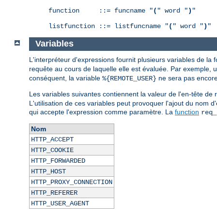
function     ::= funcname "
(
" word "
)
"

listfunction ::= listfuncname "
(
" word "
)
"
Variables
L'interpréteur d'expressions fournit plusieurs variables de la
requête au cours de laquelle elle est évaluée. Par exemple, 
conséquent, la variable
ne sera pas encore 
%{REMOTE_USER}
Les variables suivantes contiennent la valeur de l'en-tête 
L'utilisation de ces variables peut provoquer l'ajout du nom d
qui accepte l'expression comme paramètre. La
function
req_
Nom
HTTP_ACCEPT
HTTP_COOKIE
HTTP_FORWARDED
HTTP_HOST
HTTP_PROXY_CONNECTION
HTTP_REFERER
HTTP_USER_AGENT