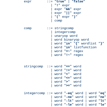
expr        ::= "
true
" | "
false
"

              | "
!
" expr

              | expr "
&&
" expr

              | expr "
||
" expr

              | "
(
" expr "
)
"

              | comp

comp        ::= stringcomp

              | integercomp

              | unaryop word

              | word binaryop word

              | word "
in
" "
{
" wordlist "
}
"

              | word "
in
" listfunction

              | word "
=~
" regex

              | word "
!~
" regex

stringcomp  ::= word "
==
" word

              | word "
!=
" word

              | word "
<
"  word

              | word "
<=
" word

              | word "
>
"  word

              | word "
>=
" word

integercomp ::= word "
-eq
" word | word "
eq
"
              | word "
-ne
" word | word "
ne
"
              | word "
-lt
" word | word "
lt
"
              | word "
-le
" word | word "
le
"