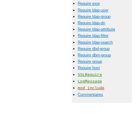
Require expr
Require ldap-user
Require ldap-group
Require ldap-dn
Require ldap-attribute
Require ldap-filter
Require ldap-search
Require dbd-group
Require dbm-group
Require group
Require host
SSLRequire
LogMessage
mod_include
Commentaires