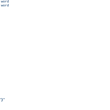
 word

 word

"
}
"
