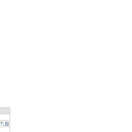
, [])