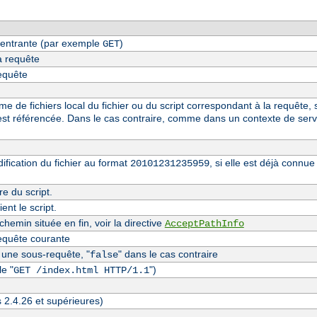
entrante (par exemple
)
GET
a requête
requête
 de fichiers local du fichier ou du script correspondant à la requête, s
st référencée. Dans le cas contraire, comme dans un contexte de serv
fication du fichier au format
, si elle est déjà conn
20101231235959
re du script.
nt le script.
hemin située en fin, voir la directive
AcceptPathInfo
equête courante
t une sous-requête, "
" dans le cas contraire
false
e "
")
GET /index.html HTTP/1.1
s 2.4.26 et supérieures)