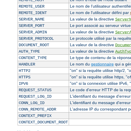
REMOTE_HOST
Le nom de l'utilisateur authentifié
REMOTE_USER
Le nom de l'utilisateur défini par
REMOTE_IDENT
La valeur de la directive
SERVER_NAME
Server
Le port associé au serveur virtuel
SERVER_PORT
La valeur de la directive
SERVER_ADMIN
Server
Le protocole utilisé par la requêt
SERVER_PROTOCOL
La valeur de la directive
DOCUMENT_ROOT
Docume
La valeur de la directive
AUTH_TYPE
AuthTy
Le type de contenu de la réponse 
CONTENT_TYPE
Le nom du
gestionnaire
qui a gé
HANDLER
"
" si la requête utilise http/2, "
HTTP2
on
o
"
" si la requête utilise https, "
HTTPS
on
o
"
" si la connexion utilise IPv6, "
IPV6
on
Le code d'erreur HTTP de la requê
REQUEST_STATUS
L'identifiant du message d'erreur 
REQUEST_LOG_ID
L'identifiant du message d'erreur
CONN_LOG_ID
L'adresse IP du correspondant p
CONN_REMOTE_ADDR
CONTEXT_PREFIX
CONTEXT_DOCUMENT_ROOT