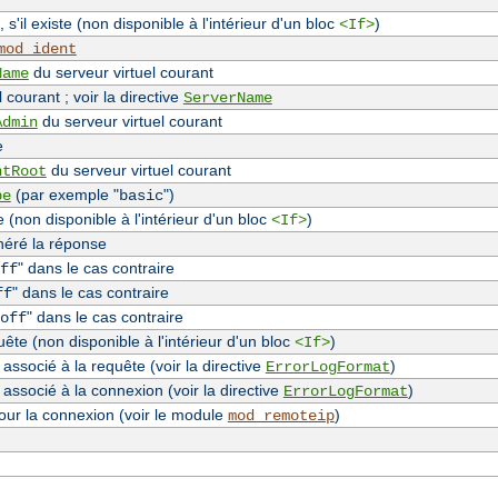
, s'il existe (non disponible à l'intérieur d'un bloc
)
<If>
mod_ident
du serveur virtuel courant
Name
 courant ; voir la directive
ServerName
du serveur virtuel courant
Admin
e
du serveur virtuel courant
ntRoot
(par exemple "
")
pe
basic
(non disponible à l'intérieur d'un bloc
)
<If>
néré la réponse
" dans le cas contraire
ff
" dans le cas contraire
ff
" dans le cas contraire
off
te (non disponible à l'intérieur d'un bloc
)
<If>
associé à la requête (voir la directive
)
ErrorLogFormat
 associé à la connexion (voir la directive
)
ErrorLogFormat
our la connexion (voir le module
)
mod_remoteip