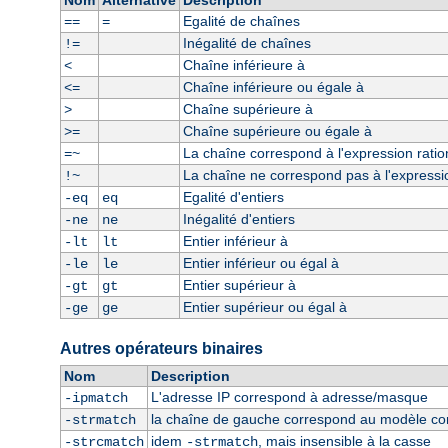
Nom
Alternative
Description
Egalité de chaînes
==
=
Inégalité de chaînes
!=
Chaîne inférieure à
<
Chaîne inférieure ou égale à
<=
Chaîne supérieure à
>
Chaîne supérieure ou égale à
>=
La chaîne correspond à l'expression ratio
=~
La chaîne ne correspond pas à l'expressio
!~
Egalité d'entiers
-eq
eq
Inégalité d'entiers
-ne
ne
Entier inférieur à
-lt
lt
Entier inférieur ou égal à
-le
le
Entier supérieur à
-gt
gt
Entier supérieur ou égal à
-ge
ge
Autres opérateurs binaires
Nom
Description
L'adresse IP correspond à adresse/masque
-ipmatch
la chaîne de gauche correspond au modèle const
-strmatch
idem
, mais insensible à la casse
-strcmatch
-strmatch