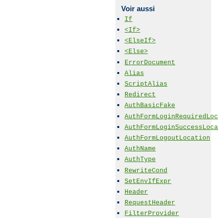
Voir aussi
If
<If>
<ElseIf>
<Else>
ErrorDocument
Alias
ScriptAlias
Redirect
AuthBasicFake
AuthFormLoginRequiredLoc
AuthFormLoginSuccessLoca
AuthFormLogoutLocation
AuthName
AuthType
RewriteCond
SetEnvIfExpr
Header
RequestHeader
FilterProvider