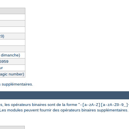
)
23
 dimanche)
5959
ur
magic number)
es supplémentaires.
, les opérateurs binaires sont de la forme "
-[a-zA-Z][a-zA-Z0-9_]
 Les modules peuvent fournir des opérateurs binaires supplémentaires.