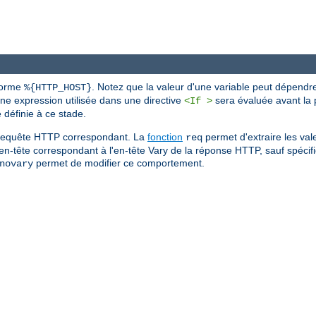
 forme
. Notez que la valeur d'une variable peut dépendr
%{HTTP_HOST}
une expression utilisée dans une directive
sera évaluée avant la p
<If >
définie à ce stade.
de requête HTTP correspondant. La
fonction
permet d'extraire les val
req
'en-tête correspondant à l'en-tête Vary de la réponse HTTP, sauf spécific
permet de modifier ce comportement.
novary