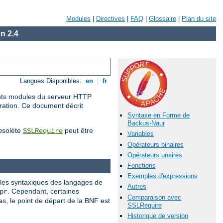
Modules
|
Directives
|
FAQ
|
Glossaire
|
Plan du site
n 2.4
Langues Disponibles:
en
|
fr
rents modules du serveur HTTP
uration. Ce document décrit
Syntaxe en Forme de
Backus-Naur
obsolète
peut être
SSLRequire
Variables
Opérateurs binaires
Opérateurs unaires
Fonctions
Exemples d'expressions
gles syntaxiques des langages de
Autres
. Cependant, certaines
pr
Comparaison avec
, le point de départ de la BNF est
SSLRequire
Historique de version