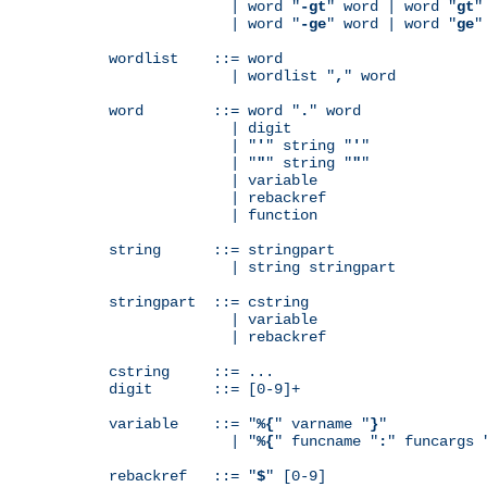
              | word "
-gt
" word | word "
gt
"
              | word "
-ge
" word | word "
ge
"
wordlist    ::= word

              | wordlist "
,
" word

word        ::= word "
.
" word

              | digit

              | "
'
" string "
'
"

              | "
"
" string "
"
"

              | variable

	      | rebackref

              | function

string      ::= stringpart

              | string stringpart

stringpart  ::= cstring

              | variable

	      | rebackref

cstring     ::= ...

digit       ::= [0-9]+

variable    ::= "
%{
" varname "
}
"

              | "
%{
" funcname "
:
" funcargs 
rebackref   ::= "
$
" [0-9]
