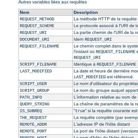
Autres variables liées aux requêtes
Nom
Description
La méthode HTTP de la requête 
REQUEST_METHOD
Le protocole associé à l'URI de l
REQUEST_SCHEME
La partie chemin de l'URI de la 
REQUEST_URI
Idem
DOCUMENT_URI
REQUEST_URI
Le chemin complet dans le système
REQUEST_FILENAME
l'instant où
e
REQUEST_FILENAME
REQUEST_URI
Identique à
SCRIPT_FILENAME
REQUEST_FILENAME
La date et heure de dernière modi
LAST_MODIFIED
est référencé.
LAST_MODIFIED
Le nom d'utilisateur du propriétai
SCRIPT_USER
Le nom du groupe auquel appartie
SCRIPT_GROUP
L'information relative au nom de c
PATH_INFO
La chaîne de paramètres de la r
QUERY_STRING
"
" si la requête courante es
IS_SUBREQ
true
La requête complète (par exempl
THE_REQUEST
L'adresse IP de l'hôte distant
REMOTE_ADDR
Le port de l'hôte distant (version
REMOTE_PORT
Le nom d'hôte de l'hôte distant