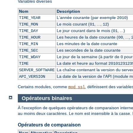
Variables diverses
Nom
Description
L'année courante (par exemple
)
TIME_YEAR
2010
Le mois courant (
, ...,
)
TIME_MON
01
12
Le jour courant dans le mois (
, ...)
TIME_DAY
01
Les heures de la date courante (
, ...,
TIME_HOUR
00
Les minutes de la date courante
TIME_MIN
Les secondes de la date courante
TIME_SEC
Le jour de la semaine (à partir de
pour
TIME_WDAY
0
La date et heure au format
TIME
2010123123
La chaîne contenant la version du serve
SERVER_SOFTWARE
La date de la version de l'API (module 
API_VERSION
Certains modules, comme
, définissent des variabl
mod_ssl
Opérateurs binaires
À l'exception de quelques opérateurs de comparaison internes
au moins deux caractères. Le nom est insensible à la casse.
Opérateurs de comparaison