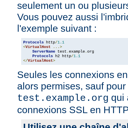
seulement un ou plusieurs
Vous pouvez aussi l'imb
l'exemple suivant :
Protocols
 http
/
1.1
<
VirtualHost
...>
ServerName
 test
.
example
.
org

Protocols
 h2 http
/
1.1
</
VirtualHost
>
Seules les connexions e
alors permises, sauf pour 
qui 
test.example.org
connexions SSL en HTTP
Utilisez une chaîne d'