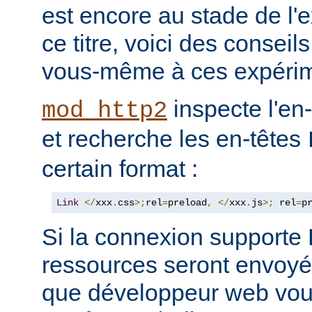
est encore au stade de l'
ce titre, voici des consei
vous-même à ces expérim
inspecte l'en
mod_http2
et recherche les en-têtes
certain format :
Link
</
xxx
.
css
>;
rel
=
preload
,
</
xxx
.
js
>;
 rel
=
p
Si la connexion support
ressources seront envoyée
que développeur web vous