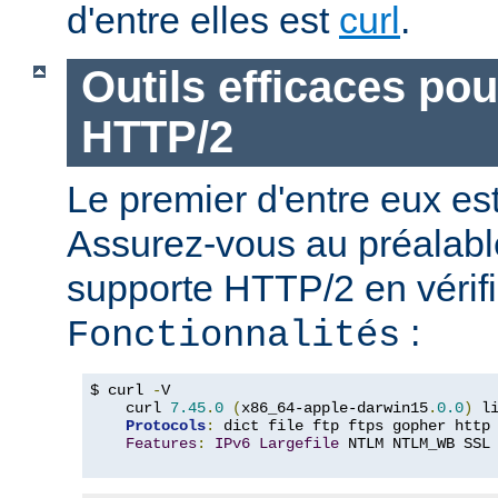
d'entre elles est
curl
.
Outils efficaces po
HTTP/2
Le premier d'entre eux e
Assurez-vous au préalabl
supporte HTTP/2 en vérifi
:
Fonctionnalités
$ curl 
-
V

    curl 
7.45
.
0
(
x86_64-apple-darwin15
.
0.0
)
 l
Protocols
:
 dict file ftp ftps gopher http
Features
:
IPv6
Largefile
 NTLM NTLM_WB SSL