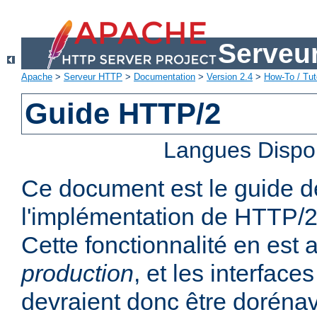
Serveu
Apache
>
Serveur HTTP
>
Documentation
>
Version 2.4
>
How-To / Tut
Guide HTTP/2
Langues Dispo
Ce document est le guide de 
l'implémentation de HTTP/2
Cette fonctionnalité en est
production
, et les interfaces
devraient donc être dorénav