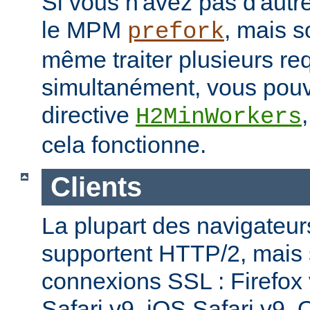
Si vous n'avez pas d'autre
le MPM
, mais s
prefork
même traiter plusieurs re
simultanément, vous pouv
directive
H2MinWorkers
cela fonctionne.
Clients
La plupart des navigateu
supportent HTTP/2, mais
connexions SSL : Firefox
Safari v9, iOS Safari v9,