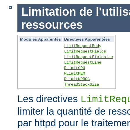
Limitation de l'utili
ressources
Modules Apparentés
Directives Apparentées
LimitRequestBody
LimitRequestFields
LimitRequestFieldsize
LimitRequestLine
RLimitCPU
RLimitMEM
RLimitNPROC
ThreadStackSize
Les directives
LimitReq
limiter la quantité de r
par httpd pour le traitem