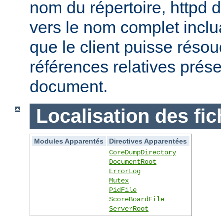
nom du répertoire, httpd do
vers le nom complet inclua
que le client puisse réso
références relatives prés
document.
Localisation des fic
Modules Apparentés
Directives Apparentées
CoreDumpDirectory
DocumentRoot
ErrorLog
Mutex
PidFile
ScoreBoardFile
ServerRoot