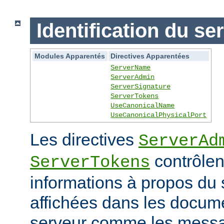
Identification du se
Modules Apparentés
Directives Apparentées
ServerName
ServerAdmin
ServerSignature
ServerTokens
UseCanonicalName
UseCanonicalPhysicalPort
Les directives
ServerAd
contrôlen
ServerTokens
informations à propos du 
affichées dans les docum
serveur comme les messag