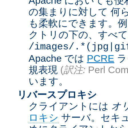
Apache において
の集まりに対して 何
も柔軟にできます。例えば
クトリの下の、すべての .g
/images/.*(jpg|gi
Apache では
PCRE
ラ
規表現
(
訳注:
Perl Comp
います。
リバースプロキシ
クライアントには
オ
ロキシ
サーバ。セキュ