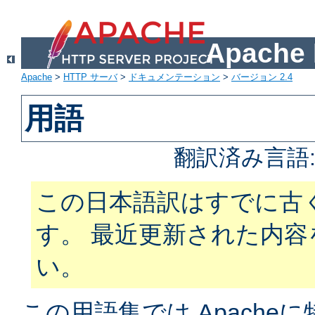
Apach
Apache
>
HTTP サーバ
>
ドキュメンテーション
>
バージョン 2.4
用語
翻訳済み言語
この日本語訳はすでに古
す。 最近更新された内
い。
この用語集では Apach