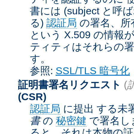
書には (subject と呼
る)
認証局
の署名、所
という X.509 の
ティティはそれらの署
す。
参照:
SSL/TLS 暗号化
証明書署名リクエスト
(
(CSR)
認証局
に提出 する未
書
の
秘密鍵
で署名しま
ると、それは本物の証