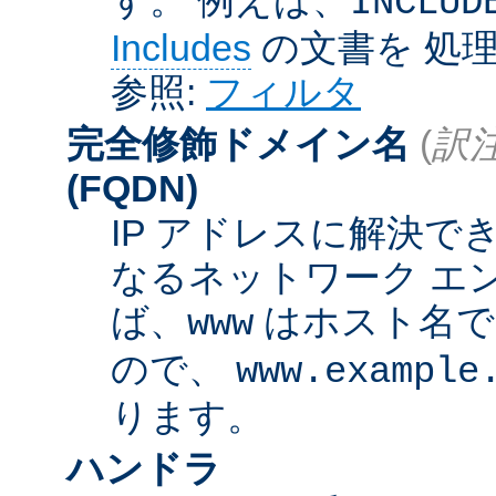
INCLUD
Includes
の文書を 処
参照:
フィルタ
完全修飾ドメイン名
(
訳注
(FQDN)
IP アドレスに解決
なるネットワーク エ
ば、
はホスト名
www
ので、
www.example
ります。
ハンドラ