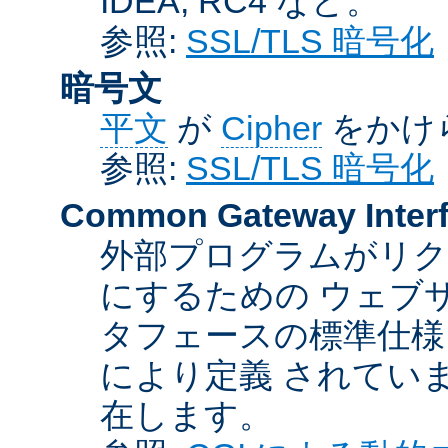
IDEA, RC4 など。
参照:
SSL/TLS 暗号化
暗号文
平文
が
Cipher
をかけ
参照:
SSL/TLS 暗号化
Common Gateway Inter
外部プログラムがリ
にするための ウェブ
タフェースの標準仕様
により定義 されてい
在します。