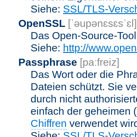
Siehe:
SSL/TLS-Versch
OpenSSL
[ˈəupənɛsɛsˈɛl]
Das Open-Source-Toolk
Siehe:
http://www.open
Passphrase
[paːfreiz]
Das Wort oder die Phra
Dateien schützt. Sie v
durch nicht authorisier
einfach der geheimen (
Chiffren
verwendet wir
Siehe:
SSL/TLS-Versch