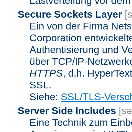
Lastverteilung vor dem
Secure Sockets Layer
[
Ein von der Firma Ne
Corporation entwickelt
Authentisierung und V
über TCP/IP-Netzwerke.
HTTPS
, d.h. HyperTex
SSL.
Siehe:
SSL/TLS-Versch
Server Side Includes
[sə
Eine Technik zum Einb