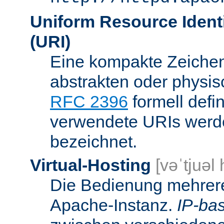
Uniform Resource Identi
(URI)
Eine kompakte Zeichenf
abstrakten oder physis
RFC 2396
formell defi
verwendete URIs werde
bezeichnet.
Virtual-Hosting
[vəˈtjuəl
Die Bedienung mehrere
Apache-Instanz.
IP-bas