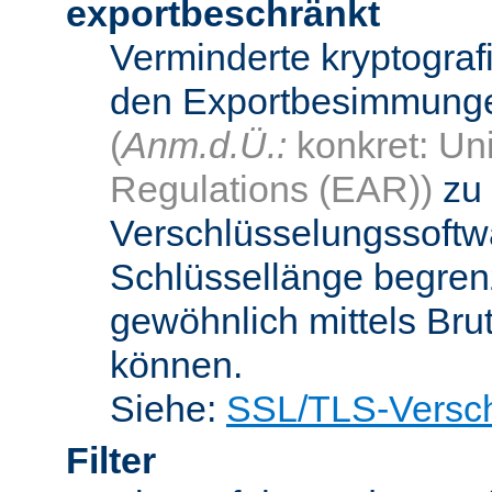
exportbeschränkt
Verminderte kryptograf
den Exportbesimmungen
(
Anm.d.Ü.:
konkret: Uni
Regulations (EAR))
zu 
Verschlüsselungssoftwa
Schlüssellänge begren
gewöhnlich mittels Bru
können.
Siehe:
SSL/TLS-Versch
Filter