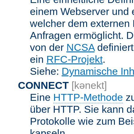
einem Webserver und 
welcher dem externen
Anfragen ermöglicht. Di
von der
NCSA
definier
ein
RFC-Projekt
.
Siehe:
Dynamische Inh
CONNECT
[kənekt]
Eine
HTTP-Methode
zu
über HTTP. Sie kann d
Protokolle wie zum Bei
kapseln.