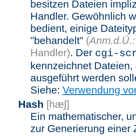
besitzen Dateien impli
Handler. Gewöhnlich w
bedient, einige Dateit
"behandelt"
(
Anm.d.Ü.:
Handler)
. Der
cgi-sc
kennzeichnet Dateien, 
ausgeführt werden soll
Siehe:
Verwendung vo
Hash
[hæʃ]
Ein mathematischer, u
zur Generierung einer 