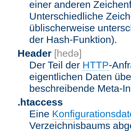
einer anderen Zeichenf
Unterschiedliche Zeic
üblischerweise unters
der Hash-Funktion).
Header
[hedə]
Der Teil der
HTTP
-Anf
eigentlichen Daten über
beschreibende Meta-Inf
.htaccess
Eine
Konfigurationsdat
Verzeichnisbaums abge