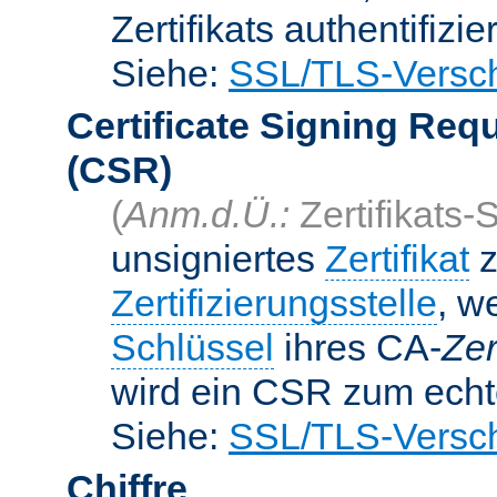
Zertifikats authentifizier
Siehe:
SSL/TLS-Versch
Certificate Signing Req
(CSR)
(
Anm.d.Ü.:
Zertifikats-
unsigniertes
Zertifikat
z
Zertifizierungsstelle
, w
Schlüssel
ihres CA-
Zer
wird ein CSR zum echte
Siehe:
SSL/TLS-Versch
Chiffre