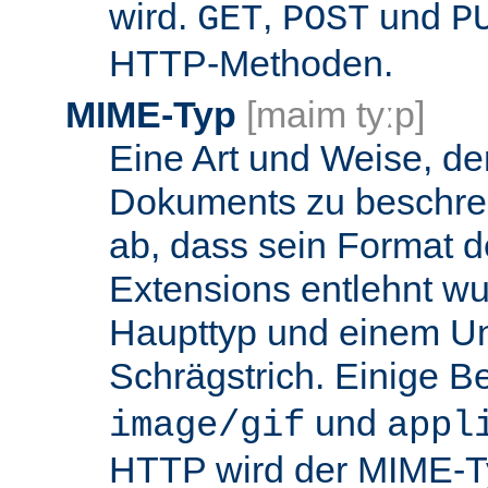
wird.
,
und
GET
POST
P
HTTP-Methoden.
MIME-Typ
[maim tyːp]
Eine Art und Weise, de
Dokuments zu beschrei
ab, dass sein Format d
Extensions entlehnt wu
Haupttyp und einem Unt
Schrägstrich. Einige B
und
image/gif
appl
HTTP wird der MIME-T