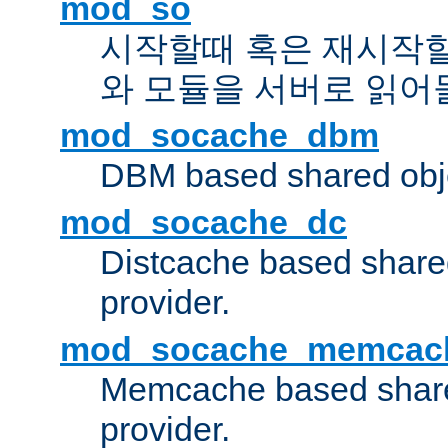
mod_so
시작할때 혹은 재시작
와 모듈을 서버로 읽어
mod_socache_dbm
DBM based shared obje
mod_socache_dc
Distcache based share
provider.
mod_socache_memcac
Memcache based share
provider.