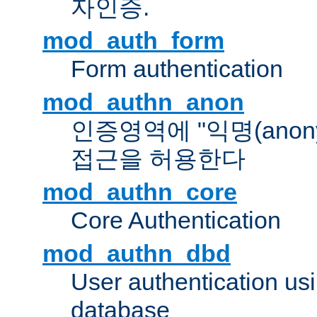
자인증.
mod_auth_form
Form authentication
mod_authn_anon
인증영역에 "익명(anon
접근을 허용한다
mod_authn_core
Core Authentication
mod_authn_dbd
User authentication u
database