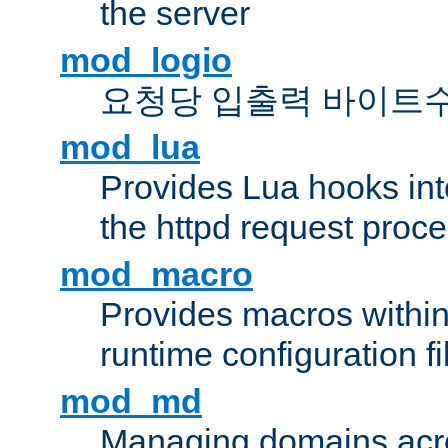
the server
mod_logio
요청당 입출력 바이트
mod_lua
Provides Lua hooks into
the httpd request proc
mod_macro
Provides macros withi
runtime configuration fi
mod_md
Managing domains acros