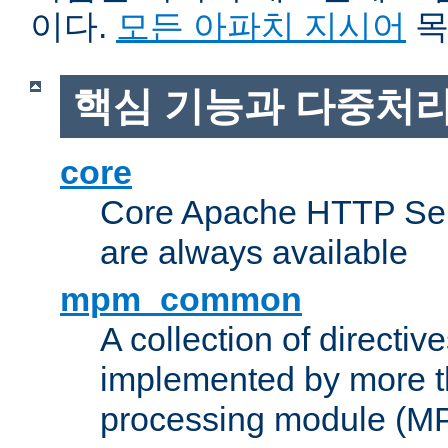
이다.
모든 아파치 지시어
목
핵심 기능과 다중처리
core
Core Apache HTTP Serv
are always available
mpm_common
A collection of directive
implemented by more t
processing module (M