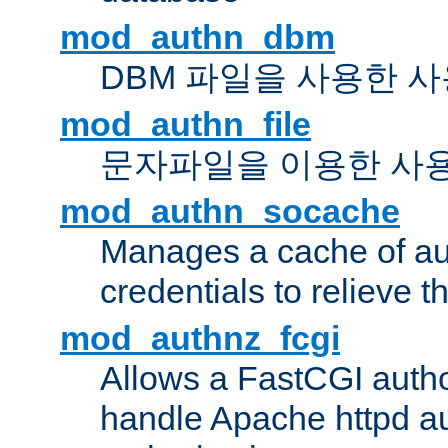
mod_authn_dbm
DBM 파일을 사용한 
mod_authn_file
문자파일을 이용한 사
mod_authn_socache
Manages a cache of au
credentials to relieve 
mod_authnz_fcgi
Allows a FastCGI author
handle Apache httpd au