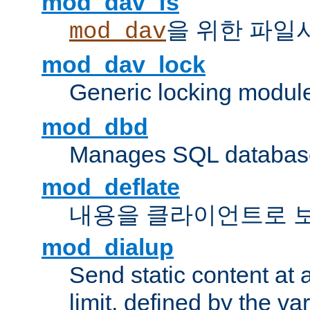
mod_dav_fs
을 위한 파일
mod_dav
mod_dav_lock
Generic locking modul
mod_dbd
Manages SQL database
mod_deflate
내용을 클라이언트로 
mod_dialup
Send static content at 
limit, defined by the v