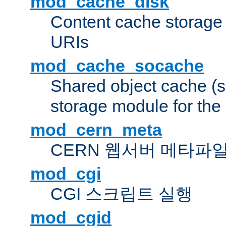
mod_cache_disk
Content cache storage
URIs
mod_cache_socache
Shared object cache (
storage module for the 
mod_cern_meta
CERN 웹서버 메타파
mod_cgi
CGI 스크립트 실행
mod_cgid