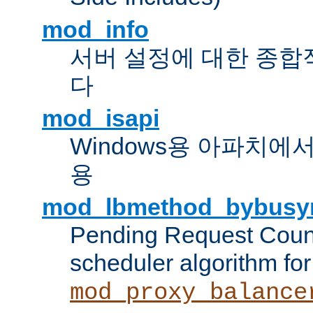
mod_info
서버 설정에 대한 종합
다
mod_isapi
Windows용 아파치에서 IS
용
mod_lbmethod_bybusy
Pending Request Count
scheduler algorithm for
mod_proxy_balance