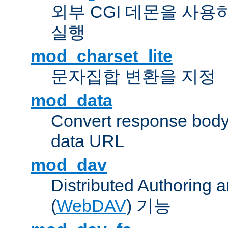
외부 CGI 데몬을 사용
실행
mod_charset_lite
문자집합 변환을 지정
mod_data
Convert response bod
data URL
mod_dav
Distributed Authoring 
(
WebDAV
) 기능