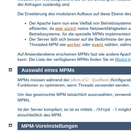
der Anfragen zuständig sind.
Die Erweiterung des modularen Aufbaus auf diese Ebene des S
Der Apache kann nun eine Vielfalt von Betriebssysteme
effizienter, da
native Netzwerkfähigkeiten a
mpm_winnt
Betriebssysteme, für die spezielle MPMs implementiert 
Der Server läßt sich besser auf die Bedürfnisse der je
Threaded-MPM wie
oder
wählen, während
worker
event
Auf Anwenderebene erscheinen MPMs fast wie andere Apache-
kann. Die Liste der verfügbaren MPMs finden Sie im
Modul-I
Auswahl eines MPMs
MPMs müssen während der
(
Anm.d.Ü.:
Quelltext-)
Konfigurat
Funktionen zu optimieren, wenn Threads verwendet werden. S
Um das gewünschte MPM tatsächlich auszuwählen, verwend
MPMs.
Ist der Server kompiliert, so ist es mittels
möglich
./httpd -l
einschließlich des MPM.
MPM-Voreinstellungen