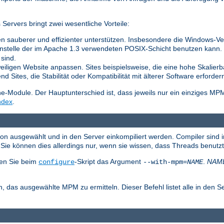
ervers bringt zwei wesentliche Vorteile:
n sauberer und effizienter unterstützen. Insbesondere die Windows-Vers
nstelle der im Apache 1.3 verwendeten POSIX-Schicht benutzen kann. Di
sind.
weiligen Website anpassen. Sites beispielsweise, die eine hohe Skalierb
 Sites, die Stabilität oder Kompatibilität mit älterer Software erforder
Module. Der Hauptunterschied ist, dass jeweils nur ein einziges MP
ndex
.
ion ausgewählt und in den Server einkompiliert werden. Compiler sind 
ie können dies allerdings nur, wenn sie wissen, dass Threads benutz
en Sie beim
-Skript das Argument
.
NAM
configure
--with-mpm=
NAME
, das ausgewählte MPM zu ermitteln. Dieser Befehl listet alle in den S