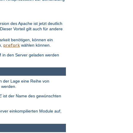
ion des Apache ist jetzt deutlich
eser Vorteil gilt auch für andere
arkeit benötigen, können ein
n,
wählen können.
prefork
M in den Server geladen werden
in der Lage eine Reihe von
t werden.
E
ist der Name des gewünschten
erver einkompilierten Module auf,