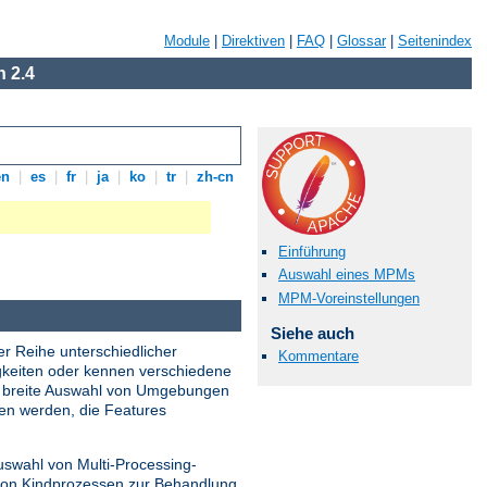
Module
|
Direktiven
|
FAQ
|
Glossar
|
Seitenindex
 2.4
en
|
es
|
fr
|
ja
|
ko
|
tr
|
zh-cn
Einführung
Auswahl eines MPMs
MPM-Voreinstellungen
Siehe auch
er Reihe unterschiedlicher
Kommentare
gkeiten oder kennen verschiedene
ne breite Auswahl von Umgebungen
den werden, die Features
uswahl von Multi-Processing-
 von Kindprozessen zur Behandlung