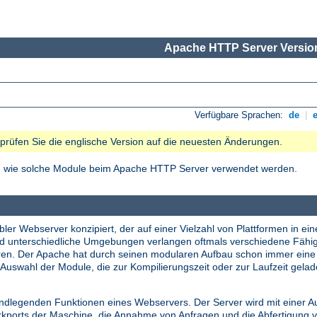
Apache HTTP Server Version
Verfügbare Sprachen:
de
|
e prüfen Sie die englische Version auf die neuesten Änderungen.
nd wie solche Module beim Apache HTTP Server verwendet werden.
ler Webserver konzipiert, der auf einer Vielzahl von Plattformen in ein
nd unterschiedliche Umgebungen verlangen oftmals verschiedene Fähi
tieren. Der Apache hat durch seinen modularen Aufbau schon immer ei
Auswahl der Module, die zur Kompilierungszeit oder zur Laufzeit gela
undlegenden Funktionen eines Webservers. Der Server wird mit einer A
erkports der Maschine, die Annahme von Anfragen und die Abfertigung