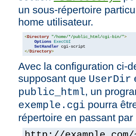
un sous-répertoire particul
home utilisateur.
<
Directory
"/home/*/public_html/cgi-bin/"
>
Options
ExecCGI
SetHandler
</
Directory
>
Avec la configuration ci-d
supposant que
e
UserDir
, un prog
public_html
pourra êtr
exemple.cgi
répertoire en passant par 
http://example.com/