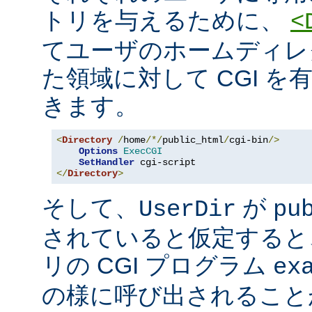
トリを与えるために、
<
てユーザのホームディレ
た領域に対して CGI を
きます。
<
Directory
/
home
/*/
public_html
/
cgi-bin
/>
Options
ExecCGI
SetHandler
</
Directory
>
そして、
が
UserDir
pu
されていると仮定すると
リの CGI プログラム
ex
の様に呼び出されること