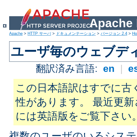
Apach
Apache
>
HTTP サーバ
>
ドキュメンテーション
>
バージョン 2.4
>
H
ユーザ毎のウェブデ
翻訳済み言語:
en
|
e
この日本語訳はすでに古
性があります。 最近更
には英語版をご覧下さい
複数のユーザのいるシステ