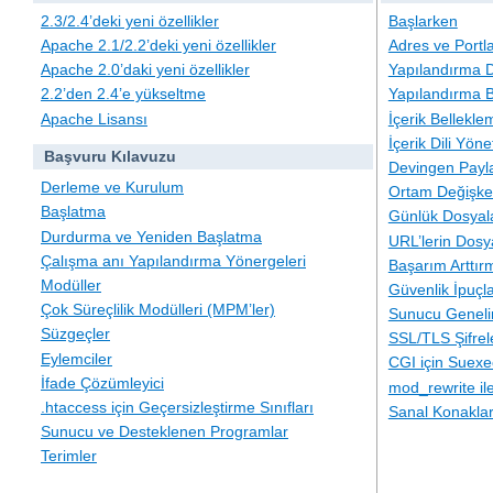
2.3/2.4’deki yeni özellikler
Başlarken
Apache 2.1/2.2’deki yeni özellikler
Adres ve Portl
Apache 2.0’daki yeni özellikler
Yapılandırma D
2.2’den 2.4’e yükseltme
Yapılandırma B
Apache Lisansı
İçerik Bellekle
İçerik Dili Yöne
Başvuru Kılavuzu
Devingen Payla
Derleme ve Kurulum
Ortam Değişken
Başlatma
Günlük Dosyal
Durdurma ve Yeniden Başlatma
URL’lerin Dosy
Çalışma anı Yapılandırma Yönergeleri
Başarım Arttır
Modüller
Güvenlik İpuçla
Çok Süreçlilik Modülleri (MPM’ler)
Sunucu Geneli
Süzgeçler
SSL/TLS Şifre
Eylemciler
CGI için Suexe
İfade Çözümleyici
mod_rewrite i
.htaccess için Geçersizleştirme Sınıfları
Sanal Konakla
Sunucu ve Desteklenen Programlar
Terimler