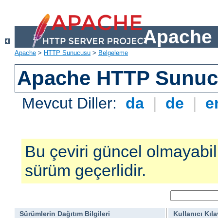
Apache 
Apache
>
HTTP Sunucusu
>
Belgeleme
Apache HTTP Sunucu
Mevcut Diller:
da
|
de
|
e
Bu çeviri güncel olmayabilir
sürüm geçerlidir.
Sürümlerin Dağıtım Bilgileri
Kullanıcı Kıl