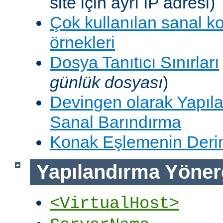
site için ayrı IP adresi)
Çok kullanılan sanal k
örnekleri
Dosya Tanıtıcı Sınırları
günlük dosyası
)
Devingen olarak Yapıla
Sanal Barındırma
Konak Eşlemenin Derin
Yapılandırma Yöner
<VirtualHost>