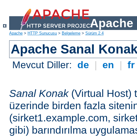
Apache 
Apache
>
HTTP Sunucusu
>
Belgeleme
>
Sürüm 2.4
Apache Sanal Konak 
Mevcut Diller:
de
|
en
|
f
Sanal Konak
(Virtual Host) 
üzerinde birden fazla siteni
(sirket1.example.com, sirk
gibi) barındırılma uygulamas